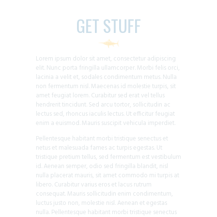
GET STUFF
Lorem ipsum dolor sit amet, consectetur adipiscing
elit. Nunc porta fringilla ullamcorper. Morbi felis orci,
lacinia a velit et, sodales condimentum metus. Nulla
non fermentum nisl. Maecenas id molestie turpis, sit
amet feugiat lorem. Curabitur sed erat vel tellus
hendrerit tincidunt. Sed arcu tortor, sollicitudin ac
lectus sed, rhoncus iaculis lectus. Ut efficitur feugiat
enim a euismod. Mauris suscipit vehicula imperdiet.
Pellentesque habitant morbi tristique senectus et
netus et malesuada fames ac turpis egestas. Ut
tristique pretium tellus, sed fermentum est vestibulum
id. Aenean semper, odio sed fringilla blandit, nisl
nulla placerat mauris, sit amet commodo mi turpis at
libero. Curabitur varius eros et lacus rutrum
consequat. Mauris sollicitudin enim condimentum,
luctus justo non, molestie nisl. Aenean et egestas
nulla. Pellentesque habitant morbi tristique senectus