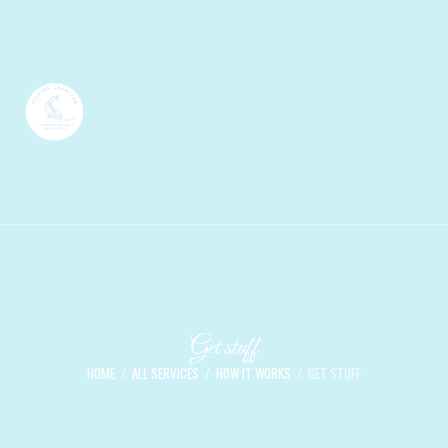
Get stuff
HOME
ALL SERVICES
HOW IT WORKS
GET STUFF