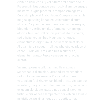
eleifend ultricies risus, vel rutrum erat commodo ut.
Praesent finibus congue euismod. Nullam scelerisque
massa vel augue placerat, a tempor sem egestas.
Curabitur placerat finibus lacus. Quisque at vehicula
magna, quis fringilla sapien. Ut interdum dictum
ultricies. Aliquam facilisis purus non dui scelerisque,
bibendum vestibulum risus fermentum. Nam eget
efficitur felis. Sed sollicitudin justo ut libero viverra,
sed efficitur erat finibus. Mauris nunc neque,
elementum id dignissim ut, posuere sit amet dolor.
Aliquam turpis neque, mollis eu pharetra et, placerat
et arcu. Proin orci eros, dapibus in auctor ac,
elementum a justo. Fusce varius eu nunc iaculis
auctor.
Vivamus posuere tellus ac fringilla maximus.
Maecenas ut diam nibh. Suspendisse venenatis et
dolor sit amet malesuada. Cras a nisl in purus
vestibulum facilisis. Aenean blandit, lectus in dapibus
interdum, magna mauris fermentum risus, nec iaculis
ex quam ultricies tellus. Sed nec convallis ex, nec
tristique nisi. Aenean semper tempor vehicula. Duis id
mi tristique, pulvinar neque at, lobortis tortor.